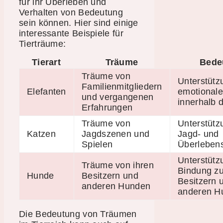
für ihr Überleben und
Verhalten von Bedeutung
sein können. Hier sind einige
interessante Beispiele für
Tierträume:
Tierart
Träume
Bede
Träume von
Unterstütz
Familienmitgliedern
Elefanten
emotional
und vergangenen
innerhalb 
Erfahrungen
Träume von
Unterstütz
Katzen
Jagdszenen und
Jagd- und
Spielen
Überlebens
Unterstütz
Träume von ihren
Bindung zu
Hunde
Besitzern und
Besitzern 
anderen Hunden
anderen H
Die Bedeutung von Träumen