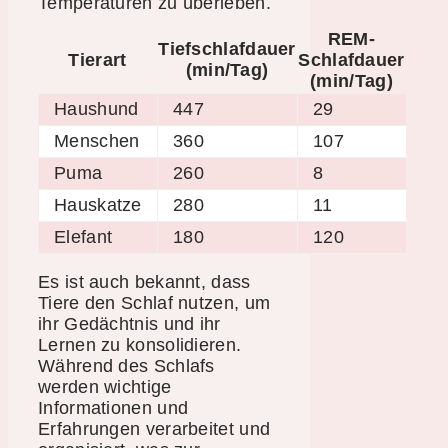
Temperaturen zu überleben.
REM-
Tiefschlafdauer
Tierart
Schlafdauer
(min/Tag)
(min/Tag)
Haushund
447
29
Menschen
360
107
Puma
260
8
Hauskatze
280
11
Elefant
180
120
Es ist auch bekannt, dass
Tiere den Schlaf nutzen, um
ihr Gedächtnis und ihr
Lernen zu konsolidieren.
Während des Schlafs
werden wichtige
Informationen und
Erfahrungen verarbeitet und