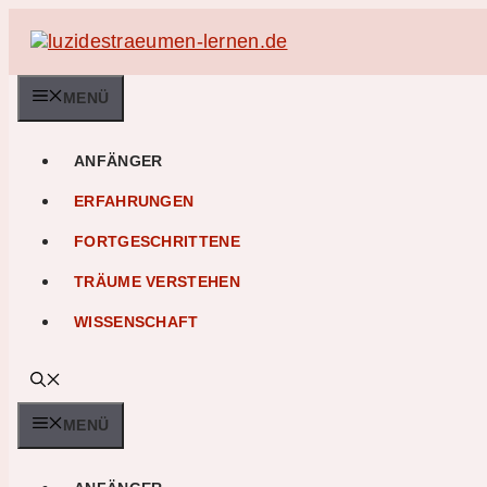
Zum
Inhalt
springen
MENÜ
ANFÄNGER
ERFAHRUNGEN
FORTGESCHRITTENE
TRÄUME VERSTEHEN
WISSENSCHAFT
MENÜ