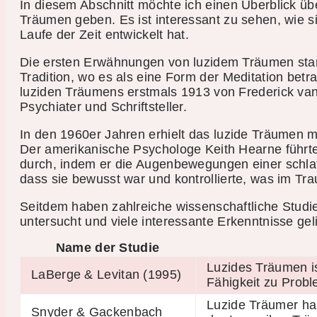
In diesem Abschnitt möchte ich einen Überblick ü
Träumen geben. Es ist interessant zu sehen, wie s
Laufe der Zeit entwickelt hat.
Die ersten Erwähnungen von luzidem Träumen sta
Tradition, wo es als eine Form der Meditation be
luziden Träumens erstmals 1913 von Frederick va
Psychiater und Schriftsteller.
In den 1960er Jahren erhielt das luzide Träumen 
Der amerikanische Psychologe Keith Hearne führt
durch, indem er die Augenbewegungen einer schla
dass sie bewusst war und kontrollierte, was im Tra
Seitdem haben zahlreiche wissenschaftliche Stu
untersucht und viele interessante Erkenntnisse geli
Name der Studie
Luzides Träumen ist
LaBerge & Levitan (1995)
Fähigkeit zu Prob
Luzide Träumer ha
Snyder & Gackenbach