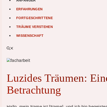
ANFÄNGER
ERFAHRUNGEN
FORTGESCHRITTENE
TRÄUME VERSTEHEN
WISSENSCHAFT
Luzides Träumen: Eine
Betrachtung
Hallo, mein Name ist [Name], und ich bin begeiste