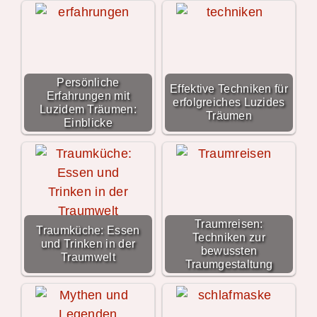
Persönliche
Effektive Techniken für
Erfahrungen mit
erfolgreiches Luzides
Luzidem Träumen:
Träumen
Einblicke
Traumreisen:
Traumküche: Essen
Techniken zur
und Trinken in der
bewussten
Traumwelt
Traumgestaltung