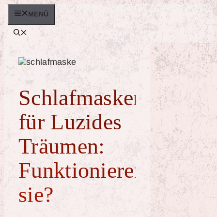
Zum
MENÜ
Inhalt
springen
Schlafmasken
für Luzides
Träumen:
Funktionieren
sie?